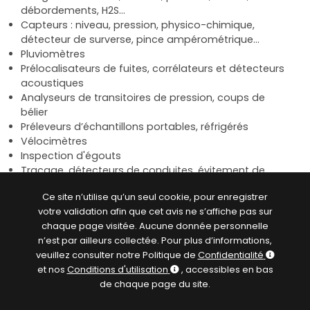
débordements, H2S…
Capteurs : niveau, pression, physico-chimique,
détecteur de surverse, pince ampérométrique…
Pluviomètres
Prélocalisateurs de fuites, corrélateurs et détecteurs
acoustiques
Analyseurs de transitoires de pression, coups de
bélier
Préleveurs d’échantillons portables, réfrigérés
Vélocimètres
Inspection d'égouts
Traçage, détecteurs de conduites, évitement de
réseaux
Ce site n’utilise qu’un seul cookie, pour enregistrer
Solutions portables, autonomes sur batteries, ou
votre validation afin que cet avis ne s’affiche pas sur
chaque page visitée. Aucune donnée personnelle
alimentées
n’est par ailleurs collectée. Pour plus d’informations,
Capteurs et débitmètres fournis avec certificats
veuillez consulter notre Politique de
Confidentialité
de calibration
et nos
Conditions d'utilisation
, accessibles en bas
Logiciels associés de configuration, relève et
de chaque page du site.
traitement des données
Solutions avec ou sans télémétrie associée