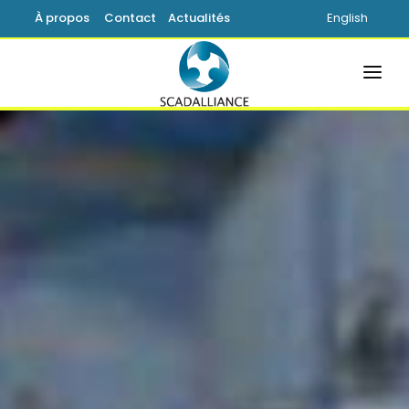
À propos
Contact
Actualités
English
ACCUEIL
SOLUTIONS
PRODUITS
SERVICES
SUPPORT
SAVOIR