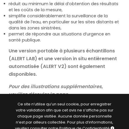
réduit au minimum le délai d’obtention des résultats
et les coûts de la mesure,
simplifie considérablement la surveillance de la
qualité de l’eau, en particulier sur les sites distants et
dans les zones sinistrées,
permet de répondre aux situations d’urgence en
santé publique.
Une version portable à plusieurs échantillons
(ALERT LAB) et une version in situ entièrement
automatisée (ALERT V2) sont également
disponibles.
Pour des illustrations supplémentaires,
veuillez dérouler la page.
Applications
Ce site n’utilise qu’un seul cookie, pour enregistrer
votre validation afin que cet avis ne s’affiche pas sur
chaque page visitée. Aucune donnée personnelle
n’est par ailleurs collectée. Pour plus d’informations,
ALERT One peut être utilisé dans une grande
veuillez consulter notre Politique de
Confidentialité